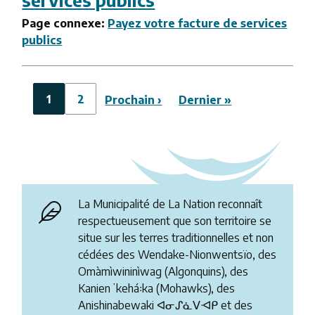
Page connexe:
Payez votre facture de services
publics
Pagination
Page
1
Page
2
Page
Prochain ›
Dernière
Dernier »
courante
suivante
page
La Municipalité de La Nation reconnaît
respectueusement que son territoire se
situe sur les terres traditionnelles et non
cédées des Wendake-Nionwentsïo, des
Omàmìwininìwag (Algonquins), des
Kanienʼkehá꞉ka (Mohawks), des
Anishinabewaki ᐊᓂᔑᓈᐯᐗᑭ et des