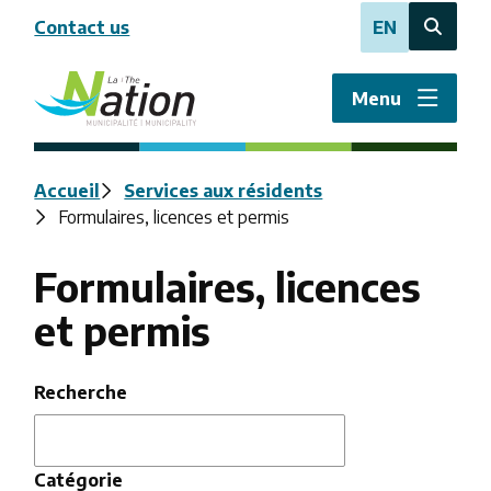
Aller
Contact us
EN
au
Open
contenu
the
principal
search
Menu
form
Fil
Accueil
Services aux résidents
Formulaires, licences et permis
d'Ariane
Formulaires, licences
et permis
Recherche
Catégorie