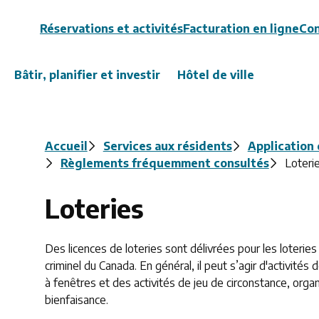
Header
Réservations et activités
Facturation en ligne
Con
Bâtir, planifier et investir
Hôtel de ville
Fil
Accueil
Services aux résidents
Application
Règlements fréquemment consultés
Loteri
d'Ariane
Loteries
Des licences de loteries sont délivrées pour les loterie
criminel du Canada. En général, il peut s’agir d'activité
à fenêtres et des activités de jeu de circonstance, org
bienfaisance.