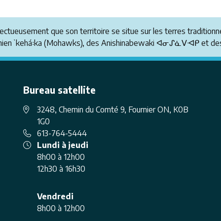
pectueusement que son territoire se situe sur les terres tradit
anienʼkehá꞉ka (Mohawks), des Anishinabewaki ᐊᓂᔑᓈᐯᐗᑭ et des
Bureau satellite
3248, Chemin du Comté 9, Fournier ON, K0B
1G0
613-764-5444
Lundi à jeudi
8h00 à 12h00
12h30 à 16h30
Vendredi
8h00 à 12h00