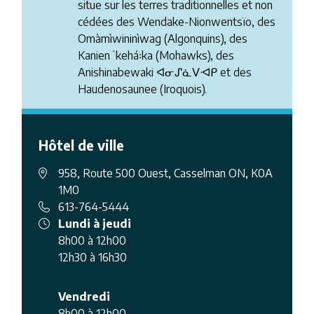
situe sur les terres traditionnelles et non
cédées des Wendake-Nionwentsïo, des
Omàmìwininìwag (Algonquins), des
Kanienʼkehá꞉ka (Mohawks), des
Anishinabewaki ᐊᓂᔑᓈᐯᐗᑭ et des
Haudenosaunee (Iroquois).
Hôtel de ville
958, Route 500 Ouest, Casselman ON, K0A
1M0
613-764-5444
Lundi à jeudi
8h00 à 12h00
12h30 à 16h30
Vendredi
8h00 à 12h00