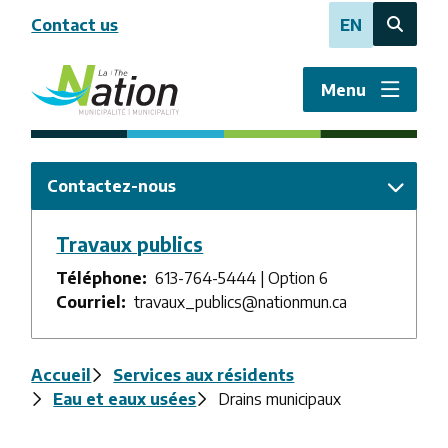
Aller
Contact us
EN
au
Open
contenu
the
principal
search
Menu
form
Contactez-nous
Travaux publics
Téléphone
613-764-5444 | Option 6
Courriel
travaux_publics@nationmun.ca
Fil
Accueil
Services aux résidents
Eau et eaux usées
Drains municipaux
d'Ariane