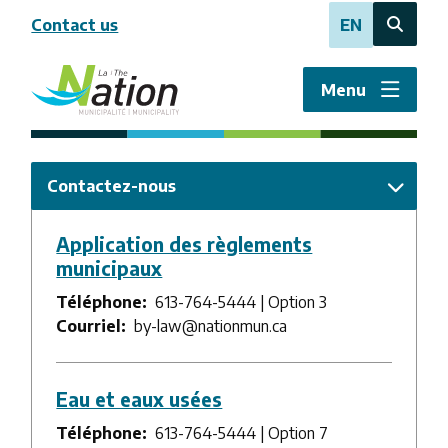
Aller
Contact us
EN
au
Open
contenu
the
principal
search
Menu
form
Contactez-nous
Application des règlements
municipaux
Téléphone
613-764-5444 | Option 3
Courriel
by-law@nationmun.ca
Eau et eaux usées
Téléphone
613-764-5444 | Option 7