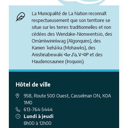
La Municipalité de La Nation reconnaît
respectueusement que son territoire se
situe sur les terres traditionnelles et non
cédées des Wendake-Nionwentsïo, des
Omàmìwininìwag (Algonquins), des
Kanienʼkehá꞉ka (Mohawks), des
Anishinabewaki ᐊᓂᔑᓈᐯᐗᑭ et des
Haudenosaunee (Iroquois).
Hôtel de ville
958, Route 500 Ouest, Casselman ON, K0A
1M0
613-764-5444
Lundi à jeudi
8h00 à 12h00