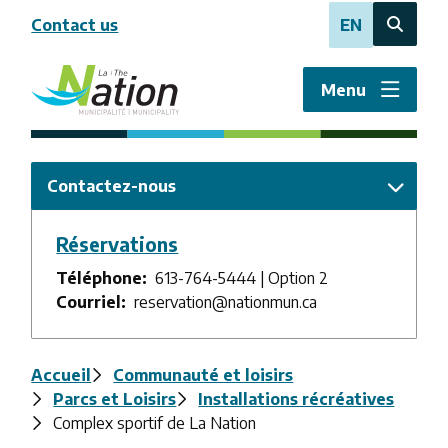
Aller
Contact us
EN
au
Open
contenu
the
principal
search
Menu
form
Contactez-nous
Réservations
Téléphone
613-764-5444 | Option 2
Courriel
reservation@nationmun.ca
Fil
Accueil
Communauté et loisirs
Parcs et Loisirs
Installations récréatives
d'Ariane
Complex sportif de La Nation