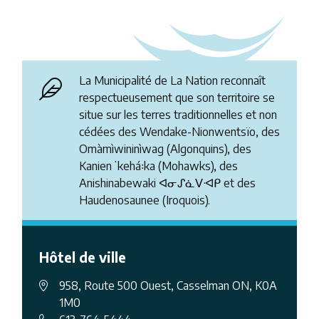
La Municipalité de La Nation reconnaît
respectueusement que son territoire se
situe sur les terres traditionnelles et non
cédées des Wendake-Nionwentsïo, des
Omàmìwininìwag (Algonquins), des
Kanienʼkehá꞉ka (Mohawks), des
Anishinabewaki ᐊᓂᔑᓈᐯᐗᑭ et des
Haudenosaunee (Iroquois).
Hôtel de ville
958, Route 500 Ouest, Casselman ON, K0A
1M0