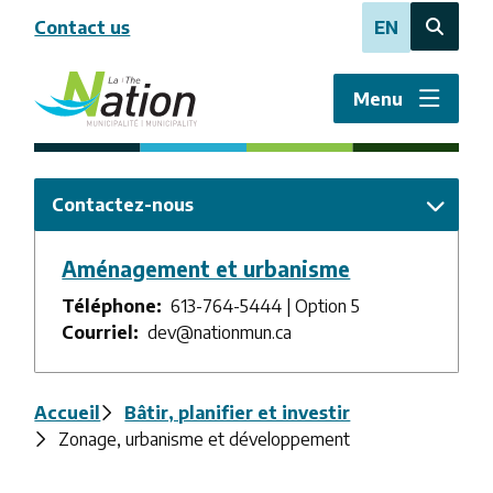
Aller
Contact us
EN
au
Open
contenu
the
principal
search
Menu
form
Contactez-nous
Aménagement et urbanisme
Téléphone
613-764-5444 | Option 5
Courriel
dev@nationmun.ca
Fil
Accueil
Bâtir, planifier et investir
Zonage, urbanisme et développement
d'Ariane