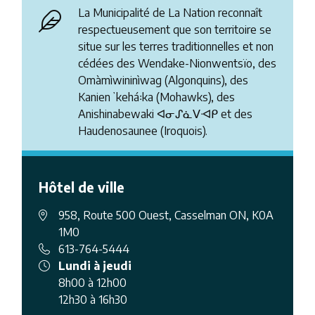
La Municipalité de La Nation reconnaît
respectueusement que son territoire se
situe sur les terres traditionnelles et non
cédées des Wendake-Nionwentsïo, des
Omàmìwininìwag (Algonquins), des
Kanienʼkehá꞉ka (Mohawks), des
Anishinabewaki ᐊᓂᔑᓈᐯᐗᑭ et des
Haudenosaunee (Iroquois).
Hôtel de ville
958, Route 500 Ouest, Casselman ON, K0A
1M0
613-764-5444
Lundi à jeudi
8h00 à 12h00
12h30 à 16h30