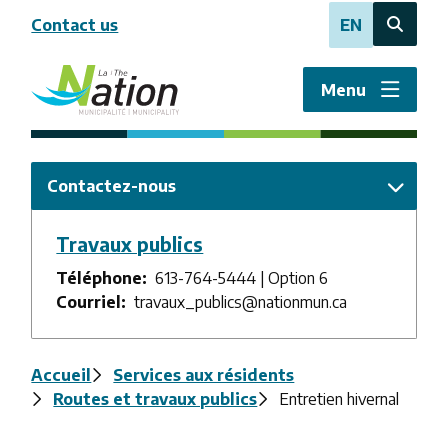
Aller
Contact us
EN
au
Open
contenu
the
principal
search
Menu
form
Contactez-nous
Travaux publics
Téléphone
613-764-5444 | Option 6
Courriel
travaux_publics@nationmun.ca
Fil
Accueil
Services aux résidents
Routes et travaux publics
Entretien hivernal
d'Ariane