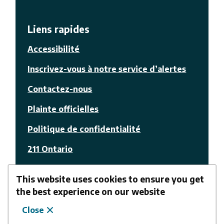
Liens rapides
Accessibilité
Inscrivez-vous à notre service d’alertes
Contactez-nous
Plainte officielles
Politique de confidentialité
211 Ontario
© La Nation
This website uses cookies to ensure you get
the best experience on our website
Facebook
Youtube
Suivez-nous
Close