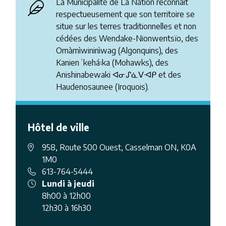
La Municipalité de La Nation reconnaît
respectueusement que son territoire se
situe sur les terres traditionnelles et non
cédées des Wendake-Nionwentsïo, des
Omàmìwininìwag (Algonquins), des
Kanienʼkehá꞉ka (Mohawks), des
Anishinabewaki ᐊᓂᔑᓈᐯᐗᑭ et des
Haudenosaunee (Iroquois).
Hôtel de ville
958, Route 500 Ouest, Casselman ON, K0A
1M0
613-764-5444
Lundi à jeudi
8h00 à 12h00
12h30 à 16h30