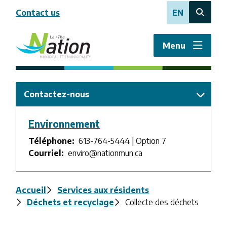
Aller
Contact us
EN
au
Open
contenu
the
principal
search
Menu
form
Contactez-nous
Environnement
Téléphone
613-764-5444 | Option 7
Courriel
enviro@nationmun.ca
Fil
Accueil
Services aux résidents
Déchets et recyclage
Collecte des déchets
d'Ariane