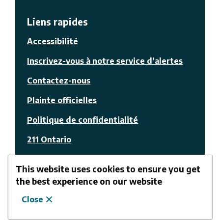
Liens rapides
Accessibilité
Inscrivez-vous à notre service d’alertes
Contactez-nous
Plainte officielles
Politique de confidentialité
211 Ontario
© La Nation
This website uses cookies to ensure you get
the best experience on our website
Facebook
Youtube
Suivez-nous
Close
Website by
Upanup