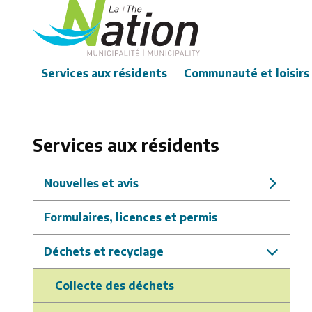
Aller
au
contenu
principal
Main
Services aux résidents
Communauté et loisirs
Services aux résidents
Nouvelles et avis
Formulaires, licences et permis
Déchets et recyclage
Collecte des déchets