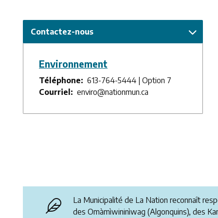
Contactez-nous
Environnement
Téléphone
613-764-5444 | Option 7
Courriel
enviro@nationmun.ca
La Municipalité de La Nation reconnaît res
des Omàmìwininìwag (Algonquins), des K