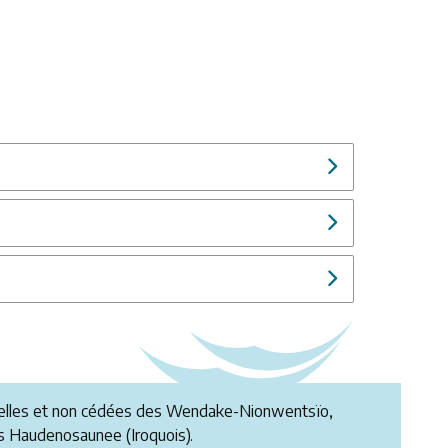
ionnelles et non cédées des Wendake-Nionwentsïo,
 Haudenosaunee (Iroquois).