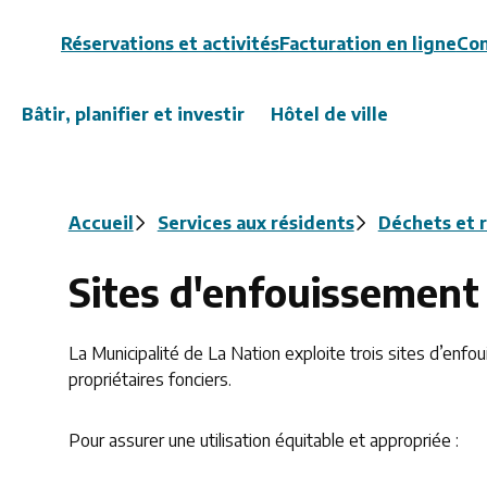
Header
Réservations et activités
Facturation en ligne
Con
Bâtir, planifier et investir
Hôtel de ville
Fil
Accueil
Services aux résidents
Déchets et 
d'Ariane
Sites d'enfouissement
La Municipalité de La Nation exploite trois sites d’enf
propriétaires fonciers.
Pour assurer une utilisation équitable et appropriée :