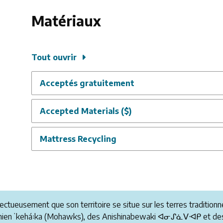
Matériaux
Tout ouvrir
Acceptés gratuitement
Accepted Materials ($)
Mattress Recycling
pectueusement que son territoire se situe sur les terres tradit
anienʼkehá꞉ka (Mohawks), des Anishinabewaki ᐊᓂᔑᓈᐯᐗᑭ et des