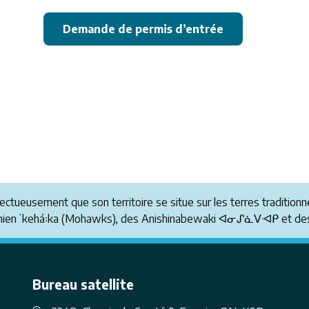
Demande de permis d’entrée
pectueusement que son territoire se situe sur les terres tradit
anienʼkehá꞉ka (Mohawks), des Anishinabewaki ᐊᓂᔑᓈᐯᐗᑭ et des
Bureau satellite