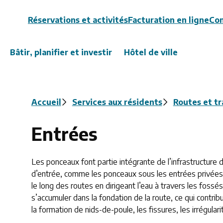
Header
Réservations et activités
Facturation en ligne
Con
Bâtir, planifier et investir
Hôtel de ville
Fil
Accueil
Services aux résidents
Routes et tr
d'Ariane
Entrées
Les ponceaux font partie intégrante de l’infrastructure
d’entrée, comme les ponceaux sous les entrées privées
le long des routes en dirigeant l’eau à travers les foss
s’accumuler dans la fondation de la route, ce qui contri
la formation de nids-de-poule, les fissures, les irrégular