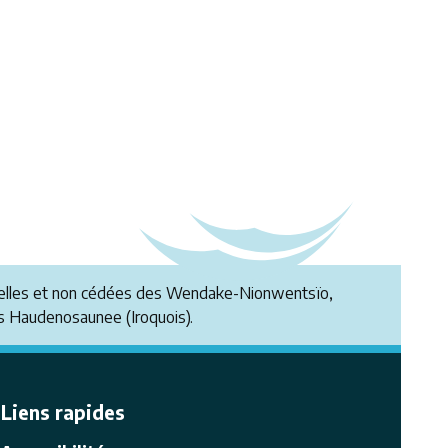
ionnelles et non cédées des Wendake-Nionwentsïo,
 Haudenosaunee (Iroquois).
Liens rapides