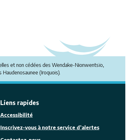
ionnelles et non cédées des Wendake-Nionwentsïo,
 Haudenosaunee (Iroquois).
Liens rapides
Accessibilité
Inscrivez-vous à notre service d’alertes
Contactez-nous