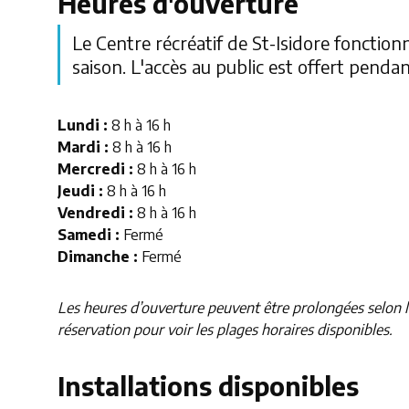
Heures d'ouverture
Le Centre récréatif de St-Isidore fonctio
saison. L'accès au public est offert pend
Lundi :
8 h à 16 h
Mardi :
8 h à 16 h
Mercredi :
8 h à 16 h
Jeudi :
8 h à 16 h
Vendredi :
8 h à 16 h
Samedi :
Fermé
Dimanche :
Fermé
Les heures d’ouverture peuvent être prolongées selon l
réservation pour voir les plages horaires disponibles.
Installations disponibles