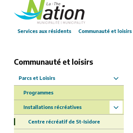
Aller
au
contenu
principal
Main
Services aux résidents
Communauté et loisirs
Communauté et loisirs
Parcs et Loisirs
Programmes
Installations récréatives
Centre récréatif de St-Isidore