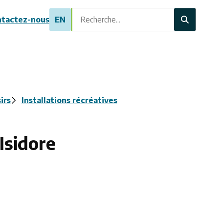
Recherche
tactez-nous
EN
irs
Installations récréatives
Isidore