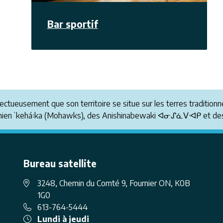
Bar sportif
pectueusement que son territoire se situe sur les terres tradit
anienʼkehá꞉ka (Mohawks), des Anishinabewaki ᐊᓂᔑᓈᐯᐗᑭ et des
Bureau satellite
3248, Chemin du Comté 9, Fournier ON, K0B
1G0
613-764-5444
Lundi à jeudi