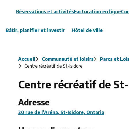
Header
Réservations et activités
Facturation en ligne
Con
Bâtir, planifier et investir
Hôtel de ville
Fil
Accueil
Communauté et loisirs
Parcs et Lois
Centre récréatif de St-Isidore
d'Ariane
Centre récréatif de St-
Adresse
20 rue de l'Aréna, St-Isidore, Ontario