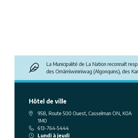
La Municipalité de La Nation reconnaît res
des Omàmìwininìwag (Algonquins), des K
Hôtel de ville
958, Route 500 Ouest, Casselman ON, K0A
1M0
613-764-5444
Lundi à jeudi