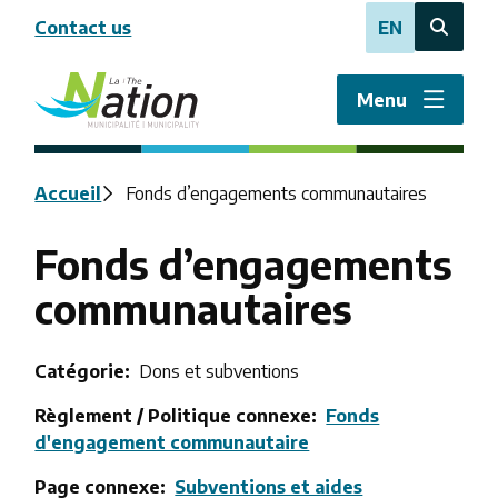
Aller
Contact us
EN
au
Open
contenu
the
principal
search
Menu
form
Fil
Accueil
Fonds d’engagements communautaires
d'Ariane
Fonds d’engagements
communautaires
Catégorie
Dons et subventions
Règlement / Politique connexe
Fonds
d'engagement communautaire
Page connexe
Subventions et aides