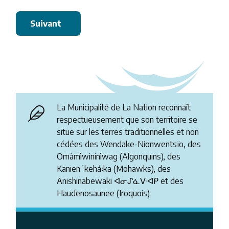
Suivant
La Municipalité de La Nation reconnaît
respectueusement que son territoire se
situe sur les terres traditionnelles et non
cédées des Wendake-Nionwentsïo, des
Omàmìwininìwag (Algonquins), des
Kanienʼkehá꞉ka (Mohawks), des
Anishinabewaki ᐊᓂᔑᓈᐯᐗᑭ et des
Haudenosaunee (Iroquois).