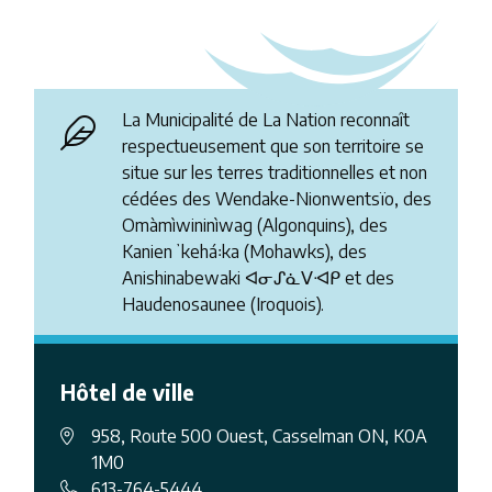
La Municipalité de La Nation reconnaît
respectueusement que son territoire se
situe sur les terres traditionnelles et non
cédées des Wendake-Nionwentsïo, des
Omàmìwininìwag (Algonquins), des
Kanienʼkehá꞉ka (Mohawks), des
Anishinabewaki ᐊᓂᔑᓈᐯᐗᑭ et des
Haudenosaunee (Iroquois).
Hôtel de ville
958, Route 500 Ouest, Casselman ON, K0A
1M0
613-764-5444