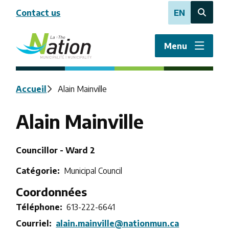
Aller
Contact us
EN
au
Open
contenu
the
principal
search
Menu
form
Fil
Accueil
Alain Mainville
d'Ariane
Alain Mainville
Title
Councillor - Ward 2
Catégorie
Municipal Council
Coordonnées
Téléphone
613-222-6641
Courriel
alain.mainville@nationmun.ca