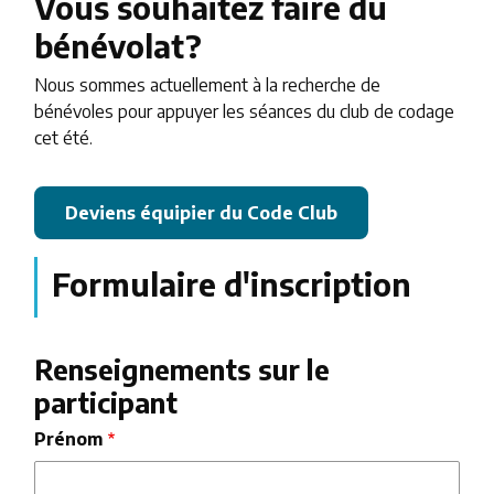
Vous souhaitez faire du
bénévolat?
Nous sommes actuellement à la recherche de
bénévoles pour appuyer les séances du club de codage
cet été.
Deviens équipier du Code Club
Formulaire d'inscription
Renseignements sur le
participant
Nom
Prénom
complet