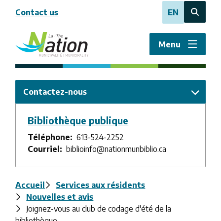
Aller
Contact us
EN
au
Open
contenu
the
principal
search
Menu
form
Contactez-nous
Bibliothèque publique
Téléphone
613-524-2252
Courriel
biblioinfo@nationmunbiblio.ca
Fil
Accueil
Services aux résidents
Nouvelles et avis
d'Ariane
Joignez-vous au club de codage d'été de la
bibliothèque