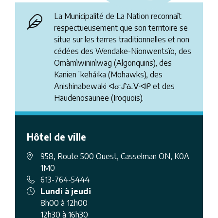
La Municipalité de La Nation reconnaît
respectueusement que son territoire se
situe sur les terres traditionnelles et non
cédées des Wendake-Nionwentsïo, des
Omàmìwininìwag (Algonquins), des
Kanienʼkehá꞉ka (Mohawks), des
Anishinabewaki ᐊᓂᔑᓈᐯᐗᑭ et des
Haudenosaunee (Iroquois).
Hôtel de ville
958, Route 500 Ouest, Casselman ON, K0A
1M0
613-764-5444
Lundi à jeudi
8h00 à 12h00
12h30 à 16h30