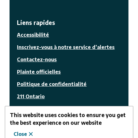
Liens rapides
Accessibilité
Inscrivez-vous à notre service d’alertes
Contactez-nous
Plainte officielles
Politique de confidentialité
211 Ontario
© La Nation
This website uses cookies to ensure you get
the best experience on our website
Facebook
Youtube
Suivez-nous
Close