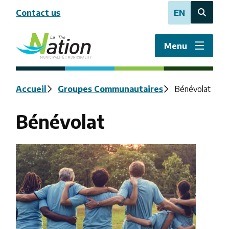
Aller
Contact us
EN
au
Open
contenu
the
principal
search
Menu
form
Fil
Accueil
Groupes Communautaires
Bénévolat
d'Ariane
Bénévolat
Image