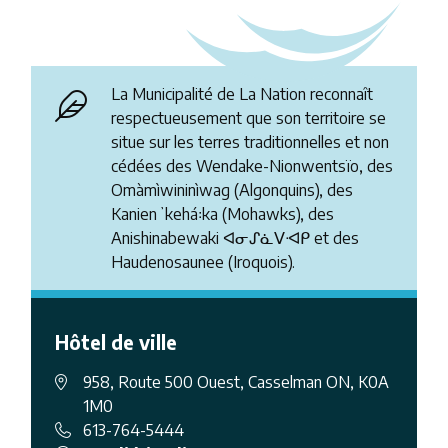
La Municipalité de La Nation reconnaît
respectueusement que son territoire se
situe sur les terres traditionnelles et non
cédées des Wendake-Nionwentsïo, des
Omàmìwininìwag (Algonquins), des
Kanienʼkehá꞉ka (Mohawks), des
Anishinabewaki ᐊᓂᔑᓈᐯᐗᑭ et des
Haudenosaunee (Iroquois).
Hôtel de ville
958, Route 500 Ouest, Casselman ON, K0A
1M0
613-764-5444